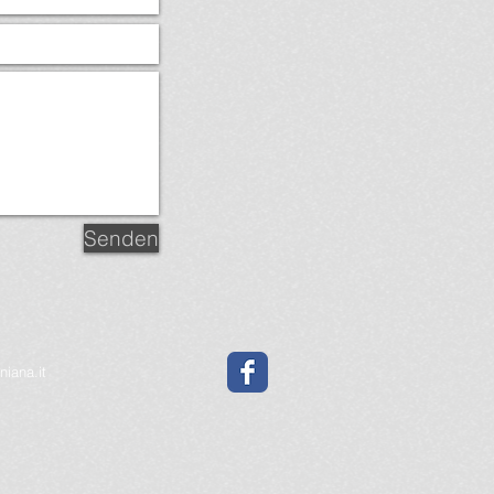
Senden
iana.it